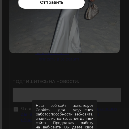
sales@freshdress-shop.ru
Коммерческие
предложения и опт:
info@freshdress-shop.ru
+7 (925) 723-96-13
Телефон:
написать в MAX
Написать в telegram
ПОДПИШИТЕСЬ НА НОВОСТИ:
Наш веб-сайт использует
Я согласен на
обработку моих персональных
Cookies для улучшения
данных
в соответствии с
Политикой
работоспособности веб-сайта,
анализа использования данных
обработки персональных данных
сайта. Продолжая работу
на веб-сайте, Вы даете свое