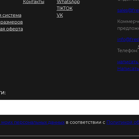
Контакты
WhatsApp
TIKTOK
sales@fre
я система
VK
Коммерч
 размеров
предложе
ая оферта
info@fres
Телефон:
написать
Написать
И:
 моих персональных данных
в соответствии с
Политикой об