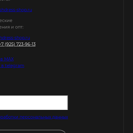
shdress-shop.ru
еские
ния и опт:
hdress-shop.ru
+7 (925) 723-96-13
 в MAX
 в telegram
работки персональных данных