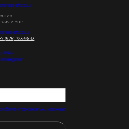
shdress-shop.ru
еские
ния и опт:
hdress-shop.ru
+7 (925) 723-96-13
 в MAX
 в telegram
работки персональных данных