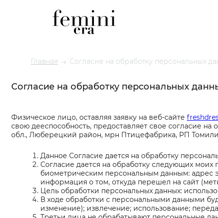
Главная
Согласие на обработку персональных д
Согласие на обработку персональных данн
Физическое лицо, оставляя заявку на веб-сайте
freshdre
свою дееспособность, предоставляет свое согласие на 
обл., Люберецкий район, мрн Птицефабрика, РП Томилин
Данное Согласие дается на обработку персональ
Согласие дается на обработку следующих моих 
биометрическим персональным данным: адрес эле
информация о том, откуда перешел на сайт (метк
Цель обработки персональных данных: использо
В ходе обработки с персональными данными буд
изменение); извлечение; использование; переда
Третьи лица не обрабатывают персональные дан