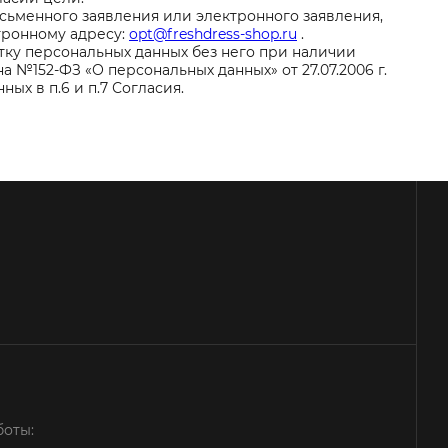
сьменного заявления или электронного заявления,
тронному адресу:
opt@freshdress-shop.ru
.
ку персональных данных без него при наличии
кона №152-ФЗ «О персональных данных» от 27.07.2006 г.
х в п.6 и п.7 Согласия.
боты: