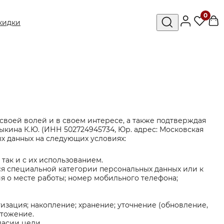
0
кидки
своей волей и в своем интересе, а также подтверждая
ыкина К.Ю. (ИНН 502724945734, Юр. адрес: Московская
ых данных на следующих условиях:
так и с их использованием.
ся специальной категории персональных данных или к
ия о месте работы; номер мобильного телефона;
изация; накопление; хранение; уточнение (обновление,
чтожение.
ласии цели.