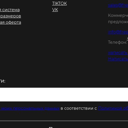
TIKTOK
sales@fre
я система
VK
Коммерч
 размеров
предложе
ая оферта
info@fres
Телефон:
написать
Написать
И:
 моих персональных данных
в соответствии с
Политикой об