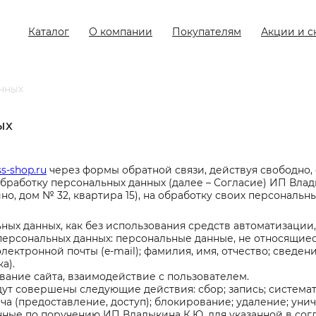
Каталог
О компании
Покупателям
Акции и с
анных
ых
ss-shop.ru
через формы обратной связи, действуя свободно, 
обработку персональных данных (далее – Согласие) ИП Влад
о, дом № 32, квартира 15), на обработку своих персональн
ных данных, как без использования средств автоматизации, 
персональных данных: персональные данные, не относящие
ктронной почты (e-mail); фамилия, имя, отчество; сведен
а).
вание сайта, взаимодействие с пользователем.
ут совершены следующие действия: сбор; запись; системат
ча (предоставление, доступ); блокирование; удаление; уни
ные по поручению ИП Владыкина К.Ю. для указанной в сог