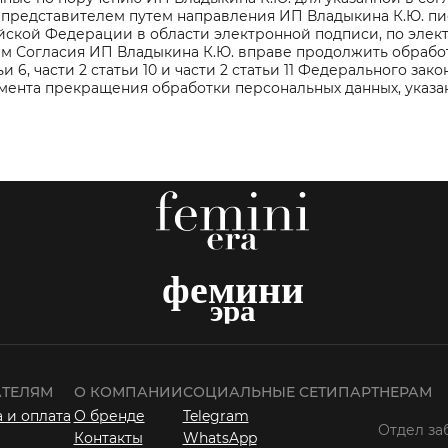
 представителем путем направления ИП Владыкина К.Ю. пи
йской Федерации в области электронной подписи, по элек
м Согласия ИП Владыкина К.Ю. вправе продолжить обработ
тьи 6, части 2 статьи 10 и части 2 статьи 11 Федерального за
ента прекращения обработки персональных данных, указанны
ТЕЛЯМ
О КОМПАНИИ
СОЦИАЛЬНЫЕ СЕТИ
ПАРТНЕРАМ
 и оплата
О бренде
Telegram
Отдел за
Контакты
WhatsApp