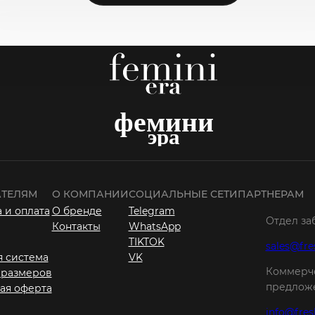
ТЕЛЯМ
О КОМПАНИИ
СОЦИАЛЬНЫЕ СЕТИ
ПАРТНЕРАМ
 и оплата
О бренде
Telegram
Отдел за
Контакты
WhatsApp
TIKTOK
sales@fre
я система
VK
Коммерч
 размеров
предложе
ая оферта
info@fres