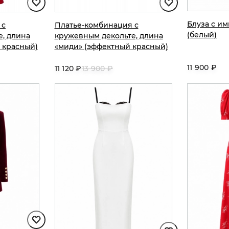
Блуза с и
 с
Платье-комбинация с
(белый)
, длина
кружевным декольте, длина
 красный)
«миди» (эффектный красный)
11 900 ₽
11 120 ₽
13 900 ₽