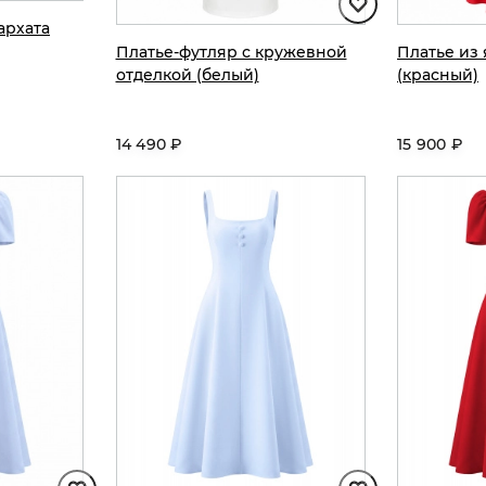
архата
Платье-футляр с кружевной
Платье из
отделкой (белый)
(красный)
14 490 ₽
15 900 ₽