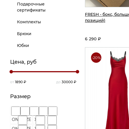
Подарочные
сертификаты
FRESH - бокс, больш
позиций)
Комплекты
Брюки
6 290 ₽
Юбки
-20%
Цена, руб
от
1890
₽
до
30000
₽
Размер
XS
S
M
L
S
ONE SIZE
XS/S
M/L
ONE SIZE
XS-S
S-M