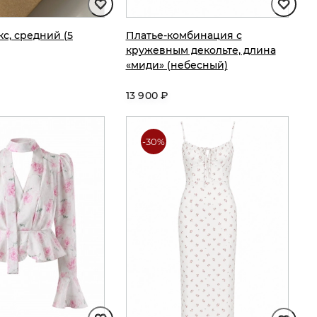
кс, средний (5
Платье-комбинация с
кружевным декольте, длина
«миди» (небесный)
13 900 ₽
-30%