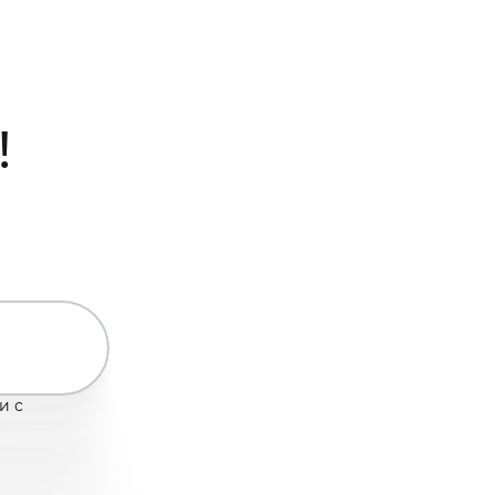
!
и с