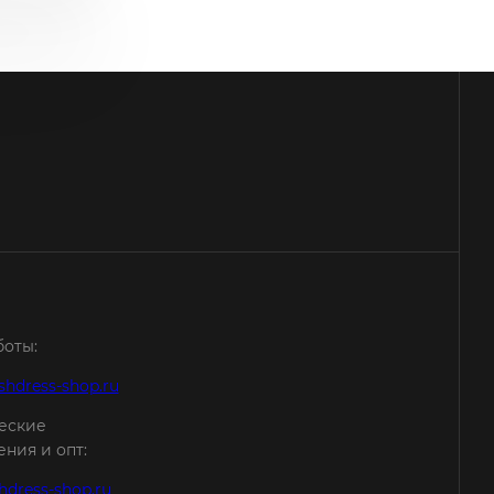
боты:
shdress-shop.ru
еские
ния и опт:
hdress-shop.ru