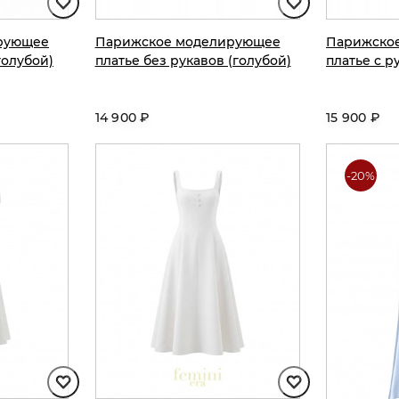
рующее
Парижское моделирующее
Парижско
голубой)
платье без рукавов (голубой)
платье с р
14 900 ₽
15 900 ₽
-20%