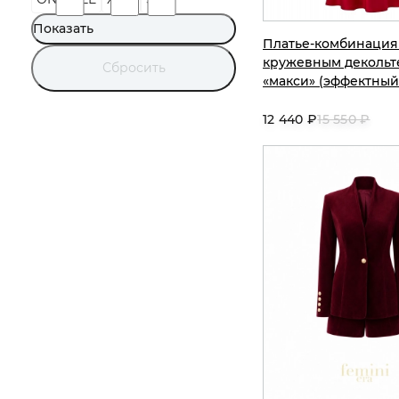
Платье-комбинация
кружевным декольте
«макси» (эффектный
12 440 ₽
15 550 ₽