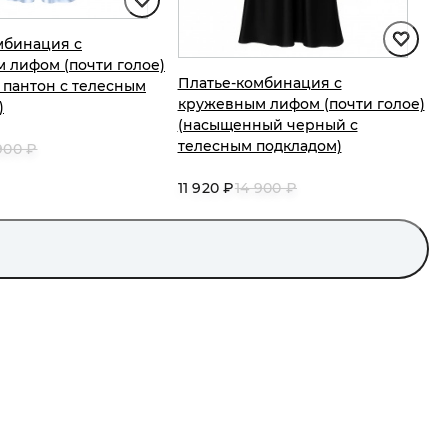
мбинация с
 лифом (почти голое)
Платье-комбинация с
 пантон с телесным
кружевным лифом (почти голое)
)
(насыщенный черный с
телесным подкладом)
900 ₽
11 920 ₽
14 900 ₽