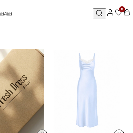
0
кидки