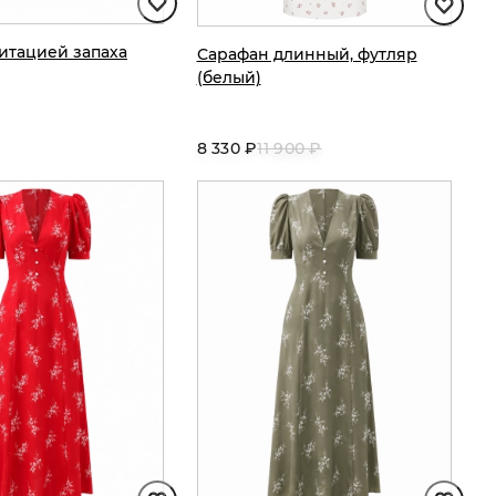
митацией запаха
Сарафан длинный, футляр
(белый)
8 330 ₽
11 900 ₽