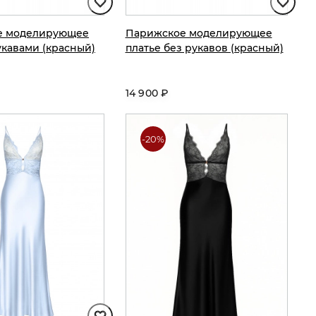
е моделирующее
Парижское моделирующее
укавами (красный)
платье без рукавов (красный)
14 900 ₽
-20%