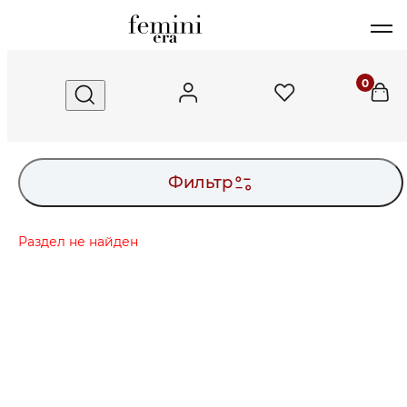
FeminiEra
0
Фильтр
Раздел не найден