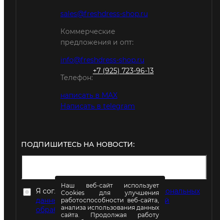
sales@freshdress-shop.ru
Коммерческие
предложения и опт:
info@freshdress-shop.ru
+7 (925) 723-96-13
Телефон:
написать в MAX
Написать в telegram
ПОДПИШИТЕСЬ НА НОВОСТИ:
Наш веб-сайт использует
Я согласен на
обработку моих персональных
Cookies для улучшения
данных
в соответствии с
Политикой
работоспособности веб-сайта,
анализа использования данных
обработки персональных данных
сайта. Продолжая работу