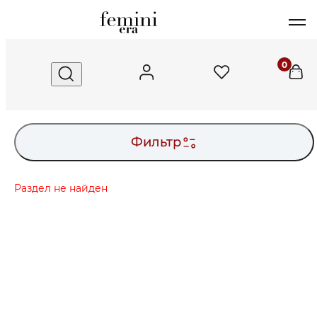
FeminiEra
0
Фильтр
Раздел не найден