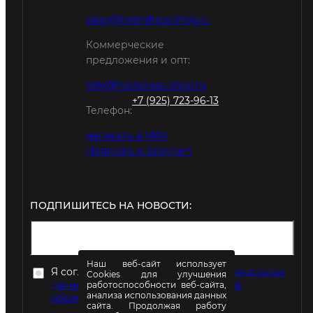
sales@freshdress-shop.ru
Коммерческие
предложения и опт:
info@freshdress-shop.ru
+7 (925) 723-96-13
Телефон:
написать в MAX
Написать в telegram
ПОДПИШИТЕСЬ НА НОВОСТИ:
Наш веб-сайт использует
Я согласен на
обработку моих персональных
Cookies для улучшения
данных
в соответствии с
Политикой
работоспособности веб-сайта,
анализа использования данных
обработки персональных данных
сайта. Продолжая работу